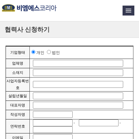
협력사 신청하기
기업형태
개인
법인
업체명
소재지
사업자등록번
호
설립년월일
대표자명
작성자명
-
-
연락번호
이메일