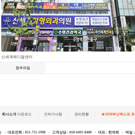
신세계메디컬센터
첨부파일
회사소개
다운로드
인허가사항
관리현황
★2030부산엑스포 
)
대표전화 : 051-751-1990
고객상담 : 010-6491-8400
대표 : 한재희
메일 :