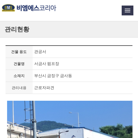
관리현황
관공서
건물 용도
서금사 펌프장
건물명
부산시 금정구 금사동
소재지
근로자파견
관리내용