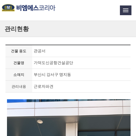
관리현황
관공서
건물 용도
가덕도신공항건설공단
건물명
부산시 강서구 명지동
소재지
근로자파견
관리내용